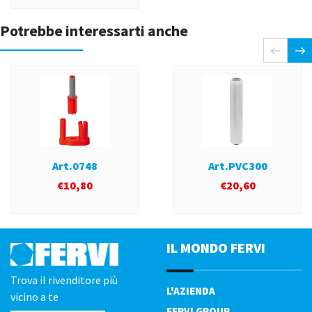
Potrebbe interessarti anche
Art.0748
Art.PVC300
€
10,80
€
20,60
IL MONDO FERVI
Trova il rivenditore più
L'AZIENDA
vicino a te
FERVI GROUP