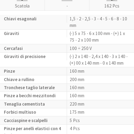
Scatola
-
162 Pcs
Chiavi esagonali
1,5 - 2 - 2,5 - 3 - 4 - 5 - 6 - 8 - 10
mm
Giraviti
(-) 5 x 75 - 6 x 100 mm - (+) 1 x
75 - 2 x 100 mm
Cercafasi
100 ÷ 250 V
Giraviti di precisione
(-) 2 x 140 - 2,4 x 140 - 3 x 140 -
(+) 00 x 140 mm - 0 x 140 mm
Pinze
160 mm
Chiave a rullino
200 mm
Tronchese taglio laterale
160 mm
Pinze a becchi mezzitondi
160 mm
Tenaglia cementista
220 mm
Forbici multiuso
175 mm
Cacciaspine e scalpelli
5 Pcs
Pinze per anelli elastici con 4
4 Pcs