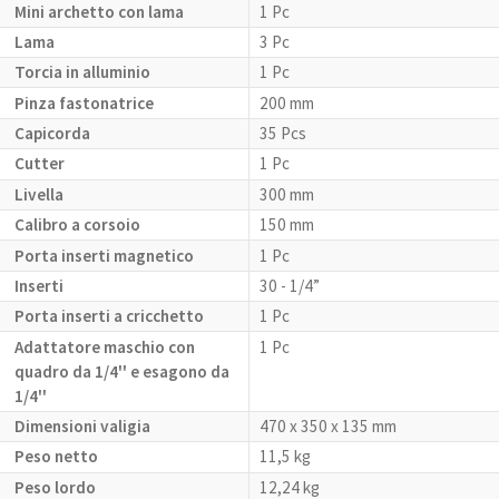
Mini archetto con lama
1 Pc
Lama
3 Pc
Torcia in alluminio
1 Pc
Pinza fastonatrice
200 mm
Capicorda
35 Pcs
Cutter
1 Pc
Livella
300 mm
Calibro a corsoio
150 mm
Porta inserti magnetico
1 Pc
Inserti
30 - 1/4”
Porta inserti a cricchetto
1 Pc
Adattatore maschio con
1 Pc
quadro da 1/4'' e esagono da
1/4''
Dimensioni valigia
470 x 350 x 135 mm
Peso netto
11,5 kg
Peso lordo
12,24 kg