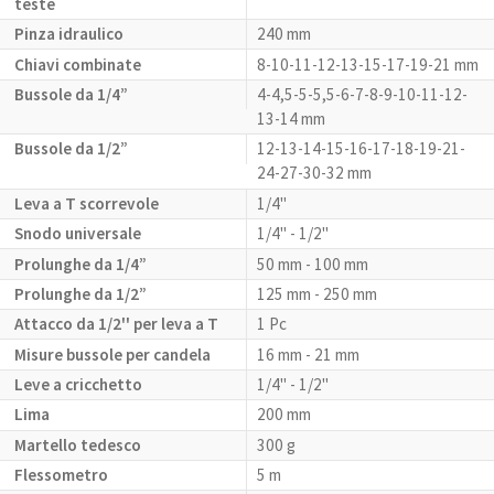
teste
Pinza idraulico
240 mm
Chiavi combinate
8-10-11-12-13-15-17-19-21 mm
Bussole da 1/4”
4-4,5-5-5,5-6-7-8-9-10-11-12-
13-14 mm
Bussole da 1/2”
12-13-14-15-16-17-18-19-21-
24-27-30-32 mm
Leva a T scorrevole
1/4"
Snodo universale
1/4" - 1/2"
Prolunghe da 1/4”
50 mm - 100 mm
Prolunghe da 1/2”
125 mm - 250 mm
Attacco da 1/2'' per leva a T
1 Pc
Misure bussole per candela
16 mm - 21 mm
Leve a cricchetto
1/4" - 1/2"
Lima
200 mm
Martello tedesco
300 g
Flessometro
5 m