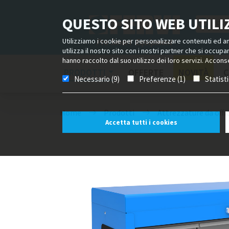
QUESTO SITO WEB UTILIZ
Utilizziamo i cookie per personalizzare contenuti ed ann
utilizza il nostro sito con i nostri partner che si occup
hanno raccolto dal suo utilizzo dei loro servizi. Acconse
PRODOTTI
OFFERTE
NOVITÀ
C
Necessario (9)
Preferenze (1)
Statist
Home
Prodotti
Attrezzature da offi
Accetta tutti i cookies