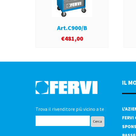
Art.C900/B
€
481,00
IL M
Trova il rivenditore più vicino a te
L'AZI
FERVI
SPONS
RASSE