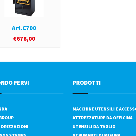
Art.C700
€
678,00
ONDO FERVI
PRODOTTI
ENDA
MACCHINE UTENSILI E ACCESS
 GROUP
ATTREZZATURE DA OFFICINA
ORIZZAZIONI
UTENSILI DA TAGLIO
GNA STAMPA
STRUMENTI DI MISURA