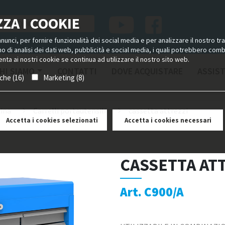
ZA I COOKIE
unci, per fornire funzionalità dei social media e per analizzare il nostro tra
ano di analisi dei dati web, pubblicità e social media, i quali potrebbero com
nta ai nostri cookie se continua ad utilizzare il nostro sito web.
HI SIAMO
CONTATTI
DOVE ACQUISTARE
ASSIS
iche (16)
Marketing (8)
cina
Carrelli portautensili
cassetta attrezzi
Accetta i cookies selezionati
Accetta i cookies necessari
CASSETTA AT
Art. C900/A