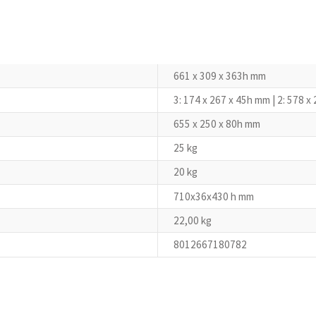
661 x 309 x 363h mm
3: 174 x 267 x 45h mm | 2: 578 x
655 x 250 x 80h mm
25 kg
20 kg
710x36x430 h mm
22,00 kg
8012667180782