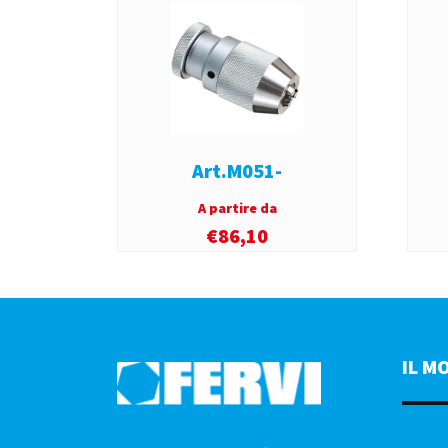
Art.M051-
A partire da
€
86,10
IL M