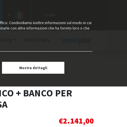
LOGIN
ffico. Condividiamo inoltre informazioni sul modo in cui
binarle con altre informazioni che ha fornito loro o che
TENZA
INVESTORS
 banco per trapani fresa
Mostra dettagli
NCO + BANCO PER
SA
€
2.141,00