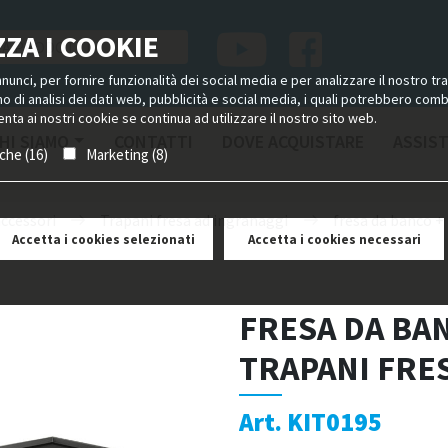
ZA I COOKIE
unci, per fornire funzionalità dei social media e per analizzare il nostro tra
ano di analisi dei dati web, pubblicità e social media, i quali potrebbero com
nta ai nostri cookie se continua ad utilizzare il nostro sito web.
HI SIAMO
CONTATTI
DOVE ACQUISTARE
ASSIS
iche (16)
Marketing (8)
accessori
Trapani fresa ad ingranaggi
fresa da banco +
Accetta i cookies selezionati
Accetta i cookies necessari
FRESA DA BA
TRAPANI FRE
Art. KIT0195