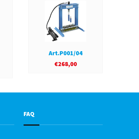
Art.P001/04
€
268,00
FAQ