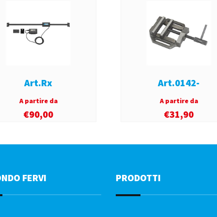
Art.Rx
Art.0142-
A partire da
A partire da
€
90,00
€
31,90
ONDO FERVI
PRODOTTI