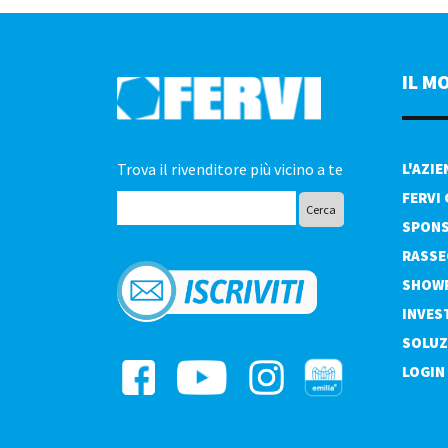
IL M
Trova il rivenditore più vicino a te
L'AZI
FERVI
SPONS
RASSE
SHOW
INVES
SOLUZ
LOGIN