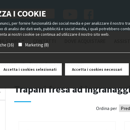
ZA I COOKIE
unci, per fornire funzionalità dei social media e per analizzare il nostro tra
ano di analisi dei dati web, pubblicità e social media, i quali potrebbero com
nta ai nostri cookie se continua ad utilizzare il nostro sito web.
HI SIAMO
CONTATTI
DOVE ACQUISTARE
ASSIS
iche (16)
Marketing (8)
accessori
Trapani fresa ad ingranaggi
Accetta i cookies selezionati
Accetta i cookies necessari
Trapani fresa ad ingranagg
Ordina per