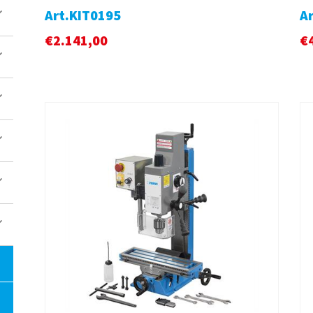
Art.KIT0195
A
€
2.141,00
€