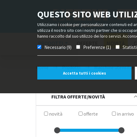
QUESTO SITO WEB UTILIZ
Utilizziamo i cookie per personalizzare contenuti ed ann
utilizza il nostro sito con i nostri partner che si occup
hanno raccolto dal suo utilizzo dei loro servizi. Acconse
PRODOTTI
OFFERTE
NOVITÀ
C
Necessario (9)
Preferenze (1)
Statist
Home
Prodotti
Macchine utensili e 
Accetta tutti i cookies
FILTRA OFFERTE/NOVITÀ
novità
offerte
in arrivo