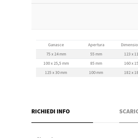
Ganasce
Apertura
Dimensio
75 x 24 mm
55 mm
123 x 
100 x 25,5 mm
85 mm
160 x 
125 x 30 mm
100 mm
182 x 
RICHIEDI INFO
SCARI