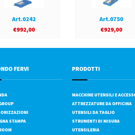
Art.0242
Art.0750
€
992,00
€
929,00
ONDO FERVI
PRODOTTI
ENDA
MACCHINE UTENSILI E ACCESS
 GROUP
ATTREZZATURE DA OFFICINA
ORIZZAZIONI
UTENSILI DA TAGLIO
GNA STAMPA
STRUMENTI DI MISURA
ROOM
UTENSILERIA