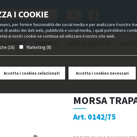
ZA I COOKIE
unci, per fornire funzionalità dei social media e per analizzare il nostro tra
ano di analisi dei dati web, pubblicità e social media, i quali potrebbero com
nta ai nostri cookie se continua ad utilizzare il nostro sito web.
HI SIAMO
CONTATTI
DOVE ACQUISTARE
ASSIS
iche (16)
Marketing (8)
accessori
Morse a macchina
morsa trapano
Accetta i cookies selezionati
Accetta i cookies necessari
MORSA TRAP
Art. 0142/75