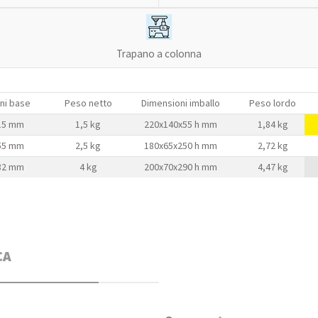
Trapano a colonna
ni base
Peso netto
Dimensioni imballo
Peso lordo
115 mm
1,5 kg
220x140x55 h mm
1,84 kg
155 mm
2,5 kg
180x65x250 h mm
2,72 kg
182 mm
4 kg
200x70x290 h mm
4,47 kg
CA