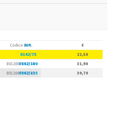
Codice EAN
Art.
€
8012667002121
0142/75
22,50
8012667002138
0142/100
31,90
8012667002145
0142/125
39,70