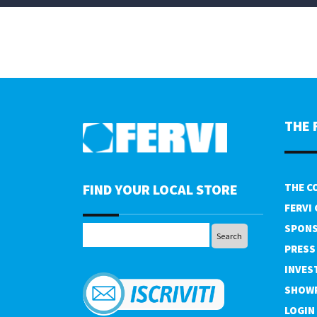
THE 
FIND YOUR LOCAL STORE
THE C
FERVI
SPONS
PRESS
INVES
SHOW
LOGIN