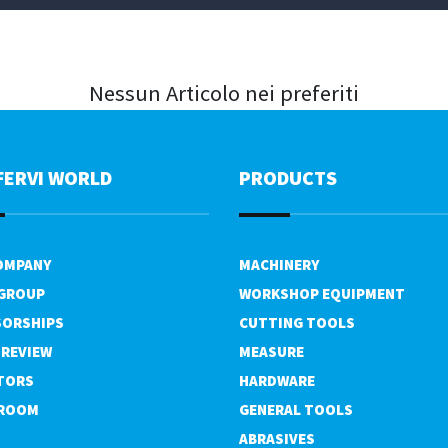
Nessun Articolo nei preferiti
FERVI WORLD
PRODUCTS
OMPANY
MACHINERY
 GROUP
WORKSHOP EQUIPMENT
ORSHIPS
CUTTING TOOLS
 REVIEW
MEASURE
TORS
HARDWARE
ROOM
GENERAL TOOLS
ABRASIVES