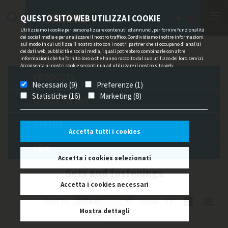
QUESTO SITO WEB UTILIZZA I COOKIE
Utilizziamo i cookie per personalizzare contenuti ed annunci, per fornire funzionalità
dei social media e per analizzare il nostro traffico. Condividiamo inoltre informazioni
sul modo in cui utilizza il nostro sito con i nostri partner che si occupano di analisi
dei dati web, pubblicità e social media, i quali potrebbero combinarle con altre
OFFERS/NEWS
informazioni che ha fornito loro o che hanno raccolto dal suo utilizzo dei loro servizi.
Acconsenta ai nostri cookie se continua ad utilizzare il nostro sito web.
PRODUCTS
Necessario (9)
Preferenze (1)
Statistiche (16)
Marketing (8)
WHERE TO BUY
OFFERS
Accetta tutti i cookies
NEW
Accetta i cookies selezionati
Sets and fastenings
Accetta i cookies necessari
Sort by
Show
Mostra dettagli