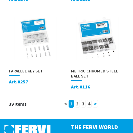
PARALLEL KEY SET
METRIC CHROMED STEEL
BALL SET
Art.0257
Art.0116
39 Items
<
1
2
3
4
>
THE FERVI WORLD