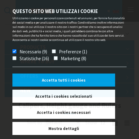
QUESTO SITO WEB UTILIZZA I COOKIE
Utilizziamo i cookie per personalizzare contenuti ed annunci, per fornire funzionalità
dei social media e per analizzare il nostro traffico. Condividiamo inoltre informazioni
sul modo in cui utilizza il nostro sito con i nostri partner che si occupano di analisi
dei dati web, pubblicità e social media, i quali potrebbero combinarle con altre
OFFERS/NEWS
informazioni che ha fornito loro o che hanno raccolto dal suo utilizzo dei loro servizi.
Acconsenta ai nostri cookie se continua ad utilizzare il nostro sito web.
PRODUCTS
Necessario (9)
Preferenze (1)
Statistiche (16)
Marketing (8)
WHERE TO BUY
OFFERS
Accetta tutti i cookies
NEW
Accetta i cookies selezionati
Calipers, Height gauge and Rulers
Accetta i cookies necessari
Sort by
Show
Mostra dettagli