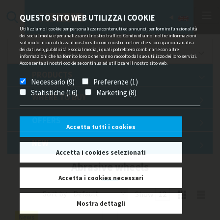
QUESTO SITO WEB UTILIZZA I COOKIE
Utilizziamo i cookie per personalizzare contenuti ed annunci, per fornire funzionalità
dei social media e per analizzare il nostro traffico. Condividiamo inoltre informazioni
sul modo in cui utilizza il nostro sito con i nostri partner che si occupano di analisi
dei dati web, pubblicità e social media, i quali potrebbero combinarle con altre
OFFERS/NEWS
informazioni che ha fornito loro o che hanno raccolto dal suo utilizzo dei loro servizi.
Acconsenta ai nostri cookie se continua ad utilizzare il nostro sito web.
PRODUCTS
Necessario (9)
Preferenze (1)
Statistiche (16)
Marketing (8)
WHERE TO BUY
OFFERS
Accetta tutti i cookies
NEW
Accetta i cookies selezionati
Abrasive wheels
Accetta i cookies necessari
Sort by
Show
Mostra dettagli
News