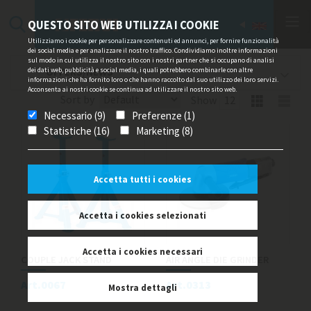
QUESTO SITO WEB UTILIZZA I COOKIE
Utilizziamo i cookie per personalizzare contenuti ed annunci, per fornire funzionalità
dei social media e per analizzare il nostro traffico. Condividiamo inoltre informazioni
sul modo in cui utilizza il nostro sito con i nostri partner che si occupano di analisi
dei dati web, pubblicità e social media, i quali potrebbero combinarle con altre
OFFERS/NEWS
informazioni che ha fornito loro o che hanno raccolto dal suo utilizzo dei loro servizi.
Acconsenta ai nostri cookie se continua ad utilizzare il nostro sito web.
Sort by
Show
Necessario (9)
Preferenze (1)
Statistiche (16)
Marketing (8)
Accetta tutti i cookies
Accetta i cookies selezionati
Accetta i cookies necessari
COUPLE JACK STAND
AIR ANGLE DIE GRINDER
Art.0067
Art.0313
Mostra dettagli