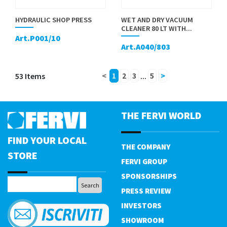
HYDRAULIC SHOP PRESS
WET AND DRY VACUUM
CLEANER 80 LT WITH...
Art.P001/10
Art.A040/803
53 Items
<
1
2
3
...
5
>
THE FERVI WORLD
FIND YOUR LOCAL
THE COMPANY
STORE
FERVI GROUP
SPONSORSHIPS
PRESS REVIEW
INVESTORS
SHOWROOM