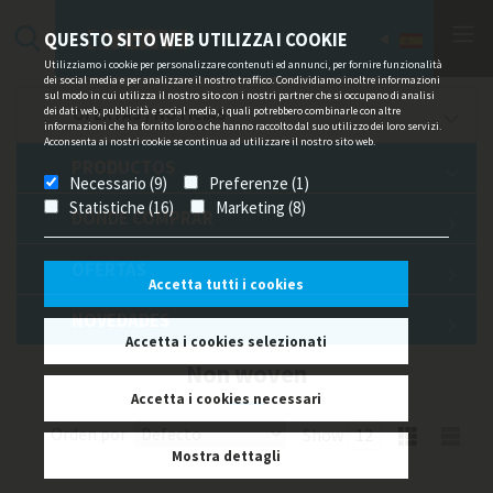
QUESTO SITO WEB UTILIZZA I COOKIE
Utilizziamo i cookie per personalizzare contenuti ed annunci, per fornire funzionalità
dei social media e per analizzare il nostro traffico. Condividiamo inoltre informazioni
sul modo in cui utilizza il nostro sito con i nostri partner che si occupano di analisi
dei dati web, pubblicità e social media, i quali potrebbero combinarle con altre
OFERTAS / NOTICIAS
informazioni che ha fornito loro o che hanno raccolto dal suo utilizzo dei loro servizi.
Acconsenta ai nostri cookie se continua ad utilizzare il nostro sito web.
PRODUCTOS
Necessario (9)
Preferenze (1)
Statistiche (16)
Marketing (8)
DÓNDE COMPRAR
OFERTAS
Accetta tutti i cookies
NOVEDADES
Accetta i cookies selezionati
Non woven
Accetta i cookies necessari
Orden por
Show
Mostra dettagli