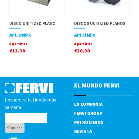
DISCO UNITIZED PLANO
DISCOS UNITIZED PLANOS
Art.UNPx
Art.UNFx
A partir de
A partir de
€
12,30
€
20,30
EL MUNDO FERVI
Encuentre la tienda más
LA COMPAÑIA
cercana
FERVI GROUP
PATROCINIOS
REVISTA