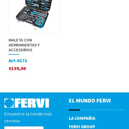
MALETA CON
HERRAMIENTAS Y
ACCESORIOS
Art.0171
€
139,00
EL MUNDO FERVI
Encuentre la tienda más
LA COMPAÑIA
cercana
FERVI GROUP