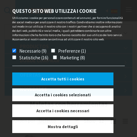
QUESTO SITO WEB UTILIZZA I COOKIE
Utilizziamo i cookie per personalizzare contenuti ed annunci, per fornire funzionalità
dei social media e per analizzare il nostro traffico. Condividiamo inoltre informazioni
sul modo in cui utilizza il nostro sito con i nostri partner che si occupano di analisi
dei dati web, pubblicità e social media, i quali potrebbero combinarle con altre
OFERTAS / NOTICIAS
informazioni che ha fornito loro o che hanno raccolto dal suo utilizzo dei loro servizi.
Acconsenta ai nostri cookie se continua ad utilizzare il nostro sito web.
PRODUCTOS
Necessario (9)
Preferenze (1)
Statistiche (16)
Marketing (8)
DÓNDE COMPRAR
OFERTAS
Accetta tutti i cookies
NOVEDADES
Accetta i cookies selezionati
Maletas con herramientas
Accetta i cookies necessari
Orden por
Show
Mostra dettagli