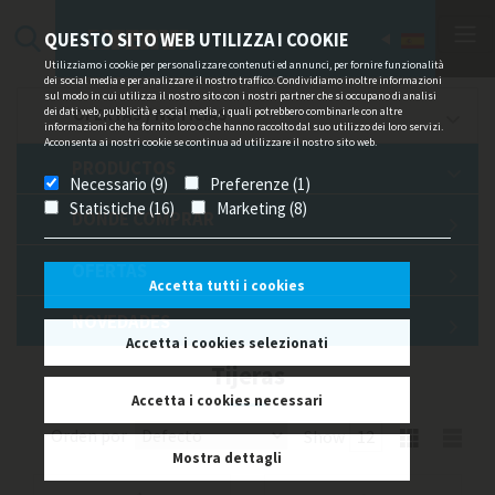
QUESTO SITO WEB UTILIZZA I COOKIE
Utilizziamo i cookie per personalizzare contenuti ed annunci, per fornire funzionalità
dei social media e per analizzare il nostro traffico. Condividiamo inoltre informazioni
sul modo in cui utilizza il nostro sito con i nostri partner che si occupano di analisi
dei dati web, pubblicità e social media, i quali potrebbero combinarle con altre
OFERTAS / NOTICIAS
informazioni che ha fornito loro o che hanno raccolto dal suo utilizzo dei loro servizi.
Acconsenta ai nostri cookie se continua ad utilizzare il nostro sito web.
PRODUCTOS
Necessario (9)
Preferenze (1)
Statistiche (16)
Marketing (8)
DÓNDE COMPRAR
OFERTAS
Accetta tutti i cookies
NOVEDADES
Accetta i cookies selezionati
Tijeras
Accetta i cookies necessari
Orden por
Show
Mostra dettagli