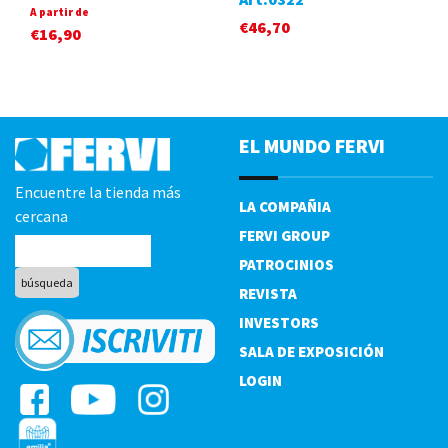
A partir de
€
46,70
€
16,90
EL MUNDO FERVI
Encuentre la tienda más
LA COMPAÑIA
cercana
FERVI GROUP
PATROCINIOS
REVISTA
INVESTORS
SALA DE EXPOSICIÓN
LOGIN