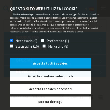
QUESTO SITO WEB UTILIZZA I COOKIE
Utilizziamo i cookie per personalizzare contenuti ed annunci, per fornire funzionalità
dei social media e per analizzare il nostro traffico. Condividiamo inoltre informazioni
sul modo in cui utilizza il nostro sito con i nostri partner che si occupano di analisi
dei dati web, pubblicità e social media, i quali potrebbero combinarle con altre
OFERTAS / NOTICIAS
informazioni che ha fornito loro o che hanno raccolto dal suo utilizzo dei loro servizi.
Acconsenta ai nostri cookie se continua ad utilizzare il nostro sito web.
PRODUCTOS
Necessario (9)
Preferenze (1)
Statistiche (16)
Marketing (8)
DÓNDE COMPRAR
OFERTAS
Accetta tutti i cookies
NOVEDADES
Accetta i cookies selezionati
Sierra de arco
Accetta i cookies necessari
Orden por
Show
Mostra dettagli