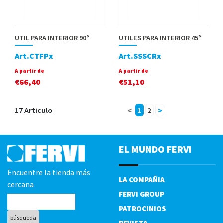
UTIL PARA INTERIOR 90°
UTILES PARA INTERIOR 45°
Art.CTFPx
Art.SSSCRx
A partir de
A partir de
€
66,40
€
51,10
17 Articulo
<
1
2
>
EL MUNDO FERVI
Encuentre la tienda más
LA COMPAÑIA
cercana
FERVI GROUP
PATROCINIOS
REVISTA