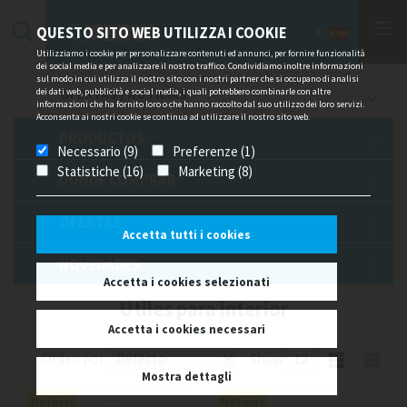
QUESTO SITO WEB UTILIZZA I COOKIE
Utilizziamo i cookie per personalizzare contenuti ed annunci, per fornire funzionalità
dei social media e per analizzare il nostro traffico. Condividiamo inoltre informazioni
sul modo in cui utilizza il nostro sito con i nostri partner che si occupano di analisi
dei dati web, pubblicità e social media, i quali potrebbero combinarle con altre
OFERTAS / NOTICIAS
informazioni che ha fornito loro o che hanno raccolto dal suo utilizzo dei loro servizi.
Acconsenta ai nostri cookie se continua ad utilizzare il nostro sito web.
PRODUCTOS
Necessario (9)
Preferenze (1)
Statistiche (16)
Marketing (8)
DÓNDE COMPRAR
OFERTAS
Accetta tutti i cookies
NOVEDADES
Accetta i cookies selezionati
Utiles para interior
Accetta i cookies necessari
Orden por
Show
Mostra dettagli
Noticias
Noticias