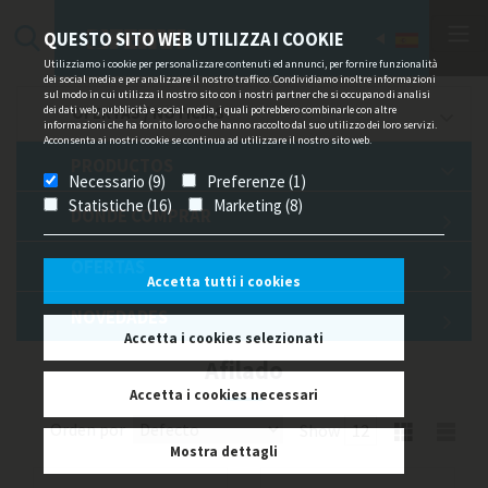
QUESTO SITO WEB UTILIZZA I COOKIE
Utilizziamo i cookie per personalizzare contenuti ed annunci, per fornire funzionalità
dei social media e per analizzare il nostro traffico. Condividiamo inoltre informazioni
sul modo in cui utilizza il nostro sito con i nostri partner che si occupano di analisi
dei dati web, pubblicità e social media, i quali potrebbero combinarle con altre
OFERTAS / NOTICIAS
informazioni che ha fornito loro o che hanno raccolto dal suo utilizzo dei loro servizi.
Acconsenta ai nostri cookie se continua ad utilizzare il nostro sito web.
PRODUCTOS
Necessario (9)
Preferenze (1)
Statistiche (16)
Marketing (8)
DÓNDE COMPRAR
OFERTAS
Accetta tutti i cookies
NOVEDADES
Accetta i cookies selezionati
Afilado
Accetta i cookies necessari
Orden por
Show
Mostra dettagli