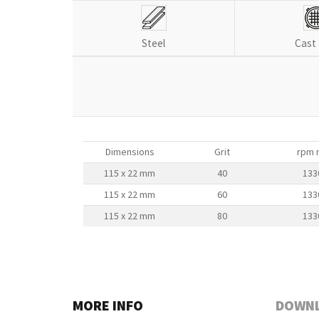
Steel
Cast 
Dimensions
Grit
rpm 
115 x 22 mm
40
133
115 x 22 mm
60
133
115 x 22 mm
80
133
MORE INFO
DOWN