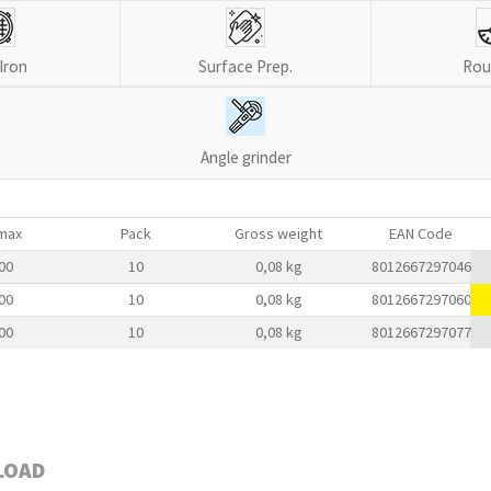
Iron
Surface Prep.
Rou
Angle grinder
max
Pack
Gross weight
EAN Code
00
10
0,08 kg
8012667297046
00
10
0,08 kg
8012667297060
00
10
0,08 kg
8012667297077
LOAD