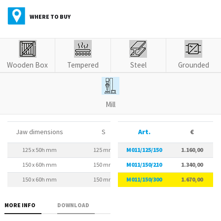
WHERE TO BUY
Wooden Box
Tempered
Steel
Grounded
Mill
Jaw dimensions
S
Art.
A
€
125 x 50h mm
125 mm
M011/125/150
125 mm
1.160,00
150 x 60h mm
150 mm
M011/150/210
150 mm
1.340,00
150 x 60h mm
150 mm
M011/150/300
150 mm
1.670,00
MORE INFO
DOWNLOAD