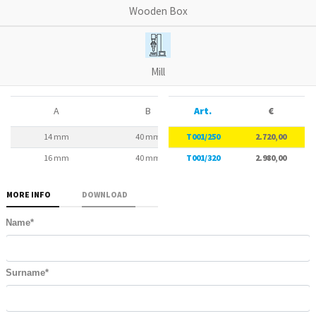
Wooden Box
Mill
A
B
Art.
C
€
14 mm
40 mm
T001/250
310 mm
2.720,00
16 mm
40 mm
T001/320
380 mm
2.980,00
MORE INFO
DOWNLOAD