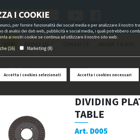
ZA I COOKIE
unci, per fornire funzionalità dei social media e per analizzare il nostro tra
ano di analisi dei dati web, pubblicità e social media, i quali potrebbero com
nta ai nostri cookie se continua ad utilizzare il nostro sito web.
NEW
ABOUT US
CONTACTS
WHERE TO BUY
iche (16)
Marketing (8)
iders
dividing plates for rotary table
Accetta i cookies selezionati
Accetta i cookies necessari
DIVIDING PL
TABLE
Art. D005