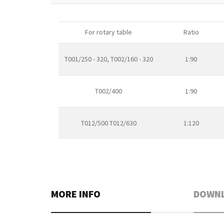
For rotary table
Ratio
T001/250 - 320, T002/160 - 320
1:90
T002/400
1:90
T012/500 T012/630
1:120
MORE INFO
DOWN