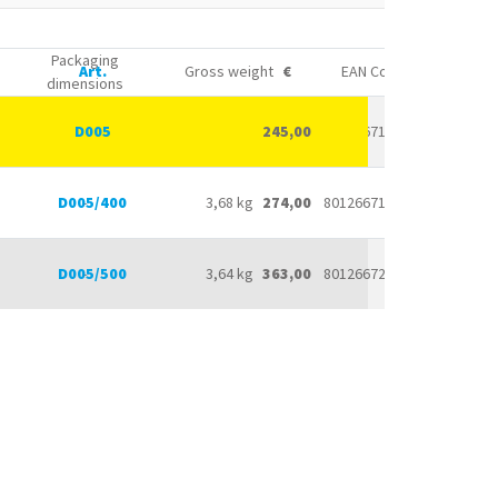
Packaging
Art.
Gross weight
€
EAN Code
dimensions
145x145x65 h mm
D005
2,19 kg
245,00
8012667133481
D005/400
-
3,68 kg
274,00
8012667188085
D005/500
-
3,64 kg
363,00
8012667203016