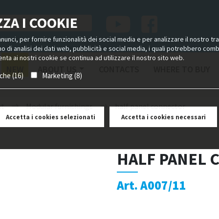
ZA I COOKIE
unci, per fornire funzionalità dei social media e per analizzare il nostro tra
ano di analisi dei dati web, pubblicità e social media, i quali potrebbero com
nta ai nostri cookie se continua ad utilizzare il nostro sito web.
NEW
ABOUT US
CONTACTS
WHERE TO BUY
iche (16)
Marketing (8)
nt
Modular furnishings
half panel connector
Accetta i cookies selezionati
Accetta i cookies necessari
HALF PANEL
Art. A007/11