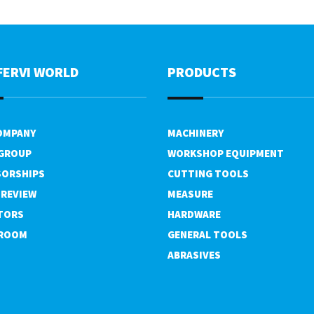
FERVI WORLD
PRODUCTS
OMPANY
MACHINERY
 GROUP
WORKSHOP EQUIPMENT
ORSHIPS
CUTTING TOOLS
 REVIEW
MEASURE
TORS
HARDWARE
ROOM
GENERAL TOOLS
ABRASIVES