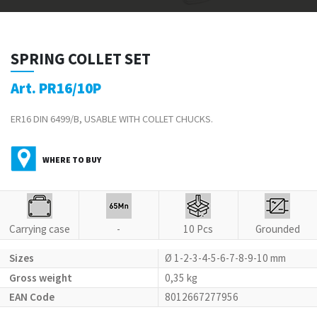
SPRING COLLET SET
Art. PR16/10P
ER16 DIN 6499/B, USABLE WITH COLLET CHUCKS.
WHERE TO BUY
Carrying case
-
10 Pcs
Grounded
Sizes
Ø 1-2-3-4-5-6-7-8-9-10 mm
Gross weight
0,35 kg
EAN Code
8012667277956