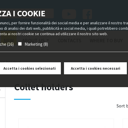
ZA I COOKIE
unci, per fornire funzionalità dei social media e per analizzare il nostro tra
ano di analisi dei dati web, pubblicità e social media, i quali potrebbero com
nta ai nostri cookie se continua ad utilizzare il nostro sito web.
NEW
ABOUT US
CONTACTS
WHERE TO BUY
iche (16)
Marketing (8)
let holders
Accetta i cookies selezionati
Accetta i cookies necessari
Collet holders
Sort 