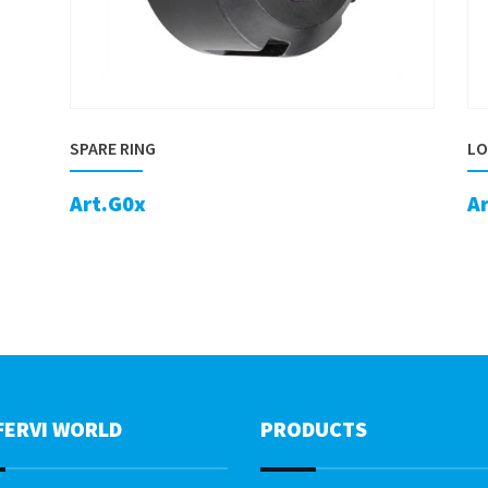
SPARE RING
LO
Art.G0x
A
FERVI WORLD
PRODUCTS