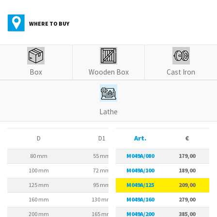
WHERE TO BUY
Box
Wooden Box
Cast Iron
Lathe
D
D1
Art.
D2
€
80 mm
55 mm
M049A/080
66 mm
179,00
100 mm
72 mm
M049A/100
84 mm
189,00
125 mm
95 mm
M049A/125
108 mm
209,00
160 mm
130 mm
M049A/160
142 mm
279,00
200 mm
165 mm
M049A/200
180 mm
385,00