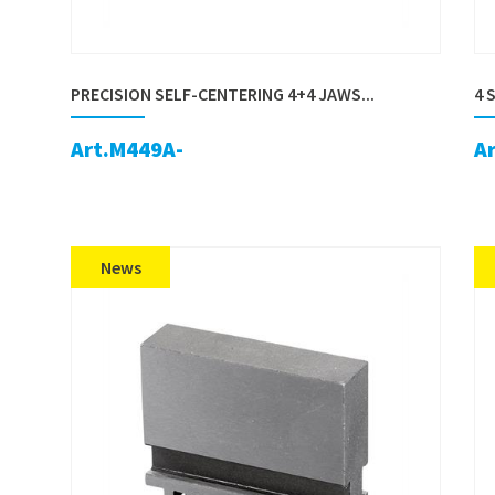
PRECISION SELF-CENTERING 4+4 JAWS...
4 
Art.M449A-
A
News