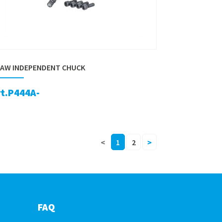
JAW INDEPENDENT CHUCK
rt.P444A-
<
1
2
>
FAQ