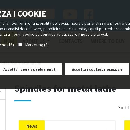
ZA I COOKIE
unci, per fornire funzionalità dei social media e per analizzare il nostro tra
ano di analisi dei dati web, pubblicità e social media, i quali potrebbero com
nta ai nostri cookie se continua ad utilizzare il nostro sito web.
NEW
ABOUT US
CONTACTS
WHERE TO BUY
iche (16)
Marketing (8)
ndles for metal lathe
Accetta i cookies selezionati
Accetta i cookies necessari
Spindles for metal lathe
Sort 
News