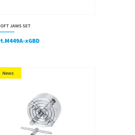
SOFT JAWS SET
rt.M449A-xGBD
News