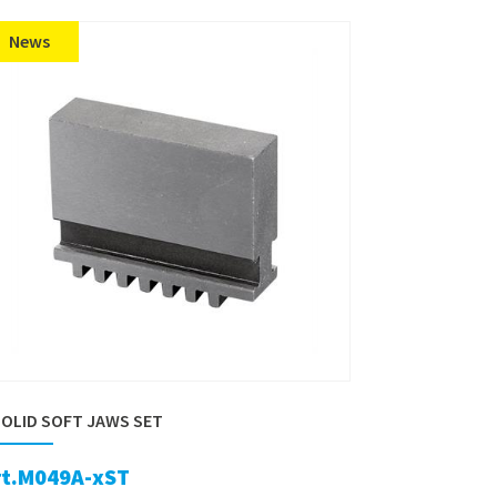
News
SOLID SOFT JAWS SET
rt.M049A-xST