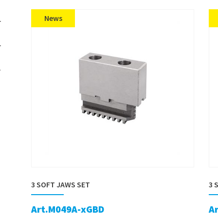
News
3 SOFT JAWS SET
3 
Art.M049A-xGBD
A