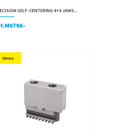
ECISION SELF-CENTERING 4+4 JAWS...
rt.M079A-
News