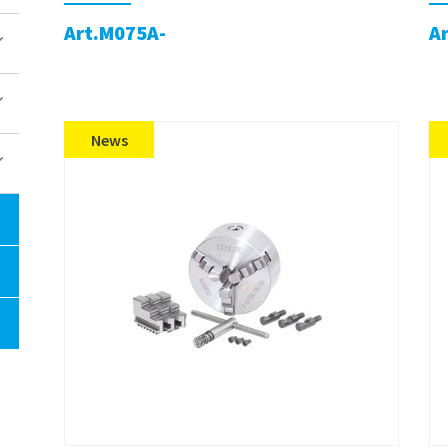
Art.M075A-
A
News