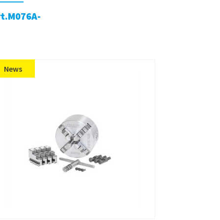
rt.M076A-
News