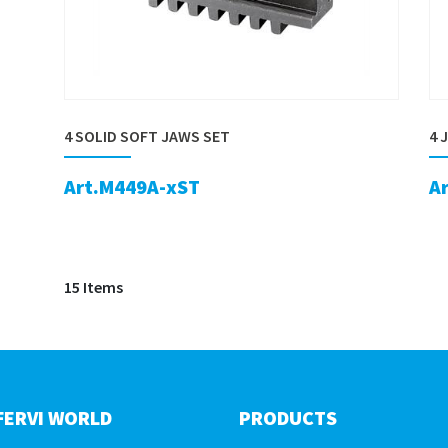
4 SOLID SOFT JAWS SET
4 
Art.M449A-xST
A
15 Items
FERVI WORLD
PRODUCTS