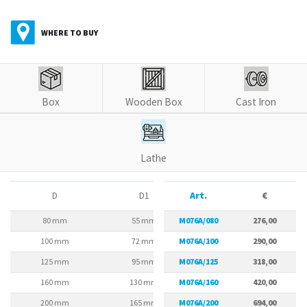
WHERE TO BUY
Box
Wooden Box
Cast Iron
Lathe
D
D1
Art.
D2
€
80 mm
55 mm
M076A/080
66 mm
276,00
100 mm
72 mm
M076A/100
84 mm
290,00
125 mm
95 mm
M076A/125
108 mm
318,00
160 mm
130 mm
M076A/160
142 mm
420,00
200 mm
165 mm
M076A/200
180 mm
694,00