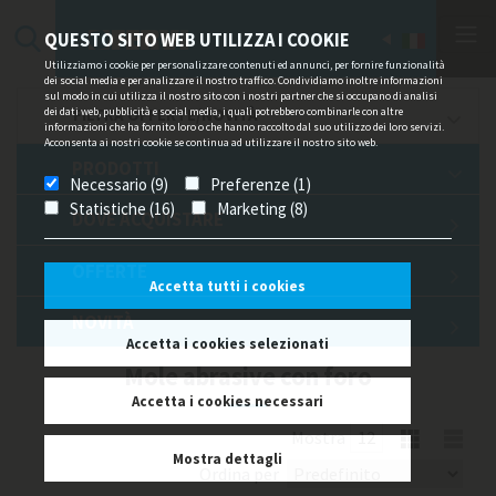
QUESTO SITO WEB UTILIZZA I COOKIE
Utilizziamo i cookie per personalizzare contenuti ed annunci, per fornire funzionalità
dei social media e per analizzare il nostro traffico. Condividiamo inoltre informazioni
sul modo in cui utilizza il nostro sito con i nostri partner che si occupano di analisi
dei dati web, pubblicità e social media, i quali potrebbero combinarle con altre
FILTRA OFFERTE/NOVITÀ
informazioni che ha fornito loro o che hanno raccolto dal suo utilizzo dei loro servizi.
Acconsenta ai nostri cookie se continua ad utilizzare il nostro sito web.
PRODOTTI
Necessario (9)
Preferenze (1)
Statistiche (16)
Marketing (8)
DOVE ACQUISTARE
OFFERTE
Accetta tutti i cookies
NOVITÀ
Accetta i cookies selezionati
Mole abrasive con foro
Accetta i cookies necessari
Mostra
Mostra dettagli
Ordina per