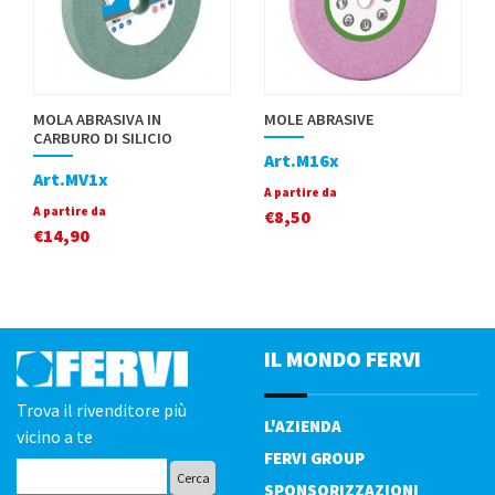
MOLA ABRASIVA IN
MOLE ABRASIVE
CARBURO DI SILICIO
Art.M16x
Art.MV1x
A partire da
A partire da
€
8,50
€
14,90
IL MONDO FERVI
Trova il rivenditore più
L'AZIENDA
vicino a te
FERVI GROUP
SPONSORIZZAZIONI