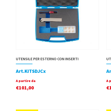
UTENSILE PER ESTERNO CON INSERTI
UT
Art.KITSDJCx
A
A partire da
A 
€
101,00
€