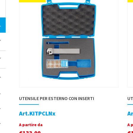
UTENSILE PER ESTERNO CON INSERTI
UT
Art.KITPCLNx
A
A partire da
A 
€
133,00
€