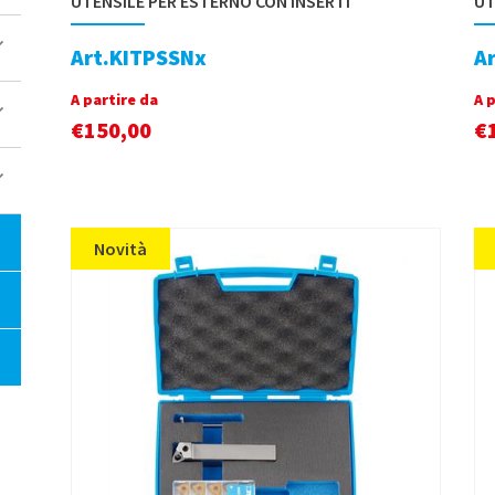
UTENSILE PER ESTERNO CON INSERTI
UT
Art.KITPSSNx
A
A partire da
A 
€
150,00
€
Novità