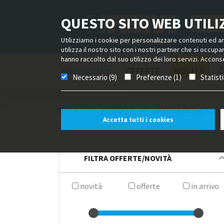
QUESTO SITO WEB UTILIZ
Utilizziamo i cookie per personalizzare contenuti ed ann
utilizza il nostro sito con i nostri partner che si occup
hanno raccolto dal suo utilizzo dei loro servizi. Acconse
PRODOTTI
OFFERTE
NOVITÀ
C
Necessario (9)
Preferenze (1)
Statist
Home
Prodotti
Utensili da taglio
Accetta tutti i cookies
FILTRA OFFERTE/NOVITÀ
novità
offerte
in arrivo