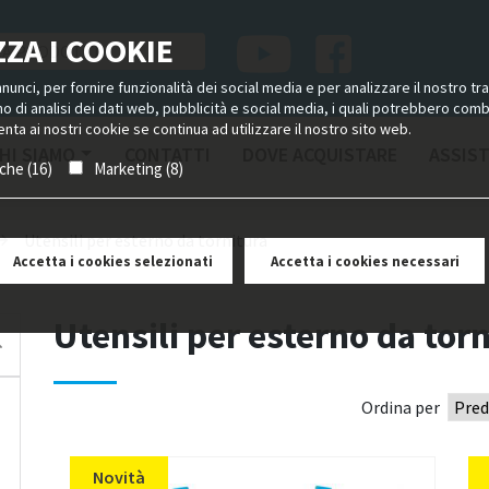
ZA I COOKIE
unci, per fornire funzionalità dei social media e per analizzare il nostro tra
ano di analisi dei dati web, pubblicità e social media, i quali potrebbero com
nta ai nostri cookie se continua ad utilizzare il nostro sito web.
HI SIAMO
CONTATTI
DOVE ACQUISTARE
ASSIS
iche (16)
Marketing (8)
Utensili per esterno da tornitura
Accetta i cookies selezionati
Accetta i cookies necessari
Utensili per esterno da tor
Ordina per
Novità