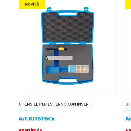
Novità
UTENSILE PER ESTERNO CON INSERTI
UT
Art.KITSTGCx
A
A partire da
A 