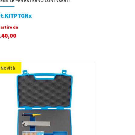
ENSILE PER ESTERNO CON INSERTI
rt.KITPTGNx
partire da
140,00
Novità