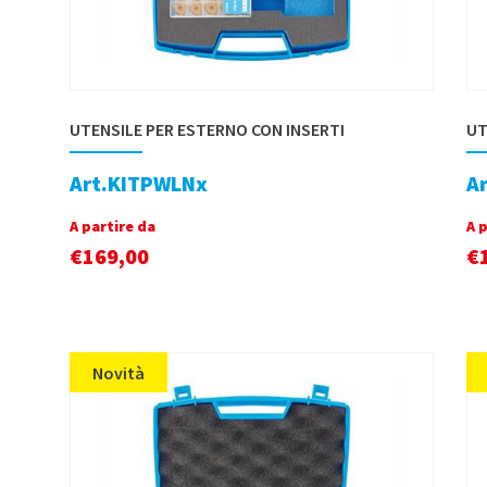
UTENSILE PER ESTERNO CON INSERTI
UT
Art.KITPWLNx
A
A partire da
A 
€
169,00
€
Novità