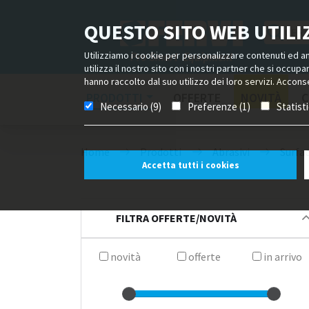
QUESTO SITO WEB UTILIZ
Utilizziamo i cookie per personalizzare contenuti ed ann
utilizza il nostro sito con i nostri partner che si occup
hanno raccolto dal suo utilizzo dei loro servizi. Acconse
PRODOTTI
OFFERTE
NOVITÀ
C
Necessario (9)
Preferenze (1)
Statist
Home
Prodotti
Abrasivi
Surfa
Accetta tutti i cookies
FILTRA OFFERTE/NOVITÀ
novità
offerte
in arrivo