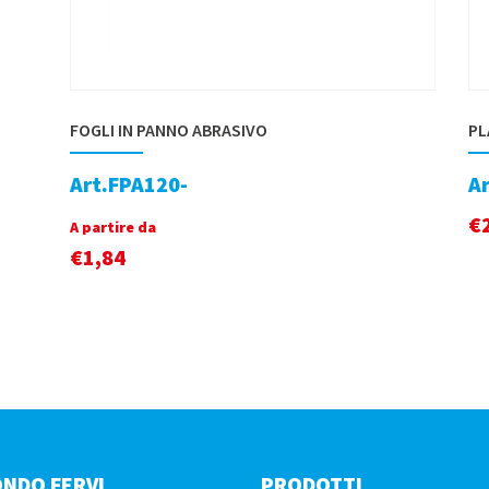
FOGLI IN PANNO ABRASIVO
PL
Art.FPA120-
A
€
A partire da
€
1,84
ONDO FERVI
PRODOTTI