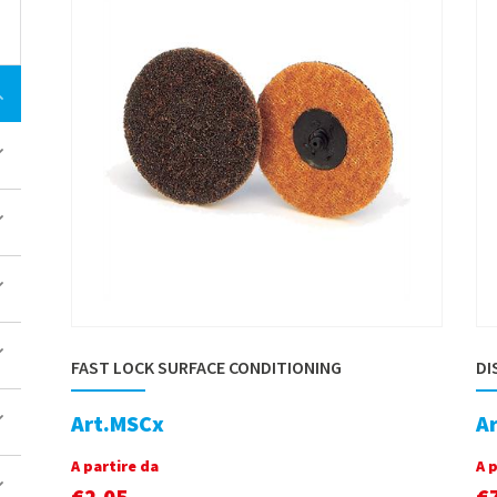
FAST LOCK SURFACE CONDITIONING
DI
Art.MSCx
A
A partire da
A 
€
2,05
€