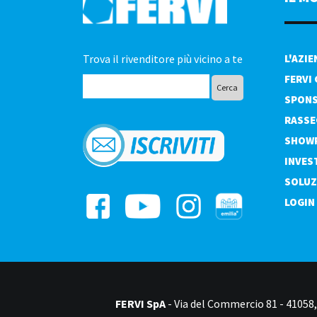
Trova il rivenditore più vicino a te
L'AZI
FERVI
SPONS
RASSE
SHOW
INVES
SOLUZ
LOGIN
FERVI SpA
- Via del Commercio 81 - 41058, 