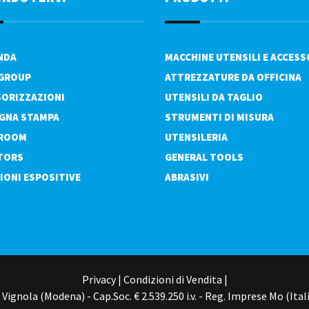
ENDA
MACCHINE UTENSILI E ACCESS
 GROUP
ATTREZZATURE DA OFFICINA
ORIZZAZIONI
UTENSILI DA TAGLIO
GNA STAMPA
STRUMENTI DI MISURA
ROOM
UTENSILERIA
TORS
GENERAL TOOLS
IONI ESPOSITIVE
ABRASIVI
Privacy
|
Condizioni di Vendita
|
Vignola (Modena) - Cap.Soc. € 2.539.250 i.v. - Reg. Imprese Mo (Itali