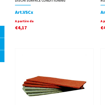
DISCHI SURFACE CONDITIONING
RO
Art.VSCx
A
A partire da
A 
€
4,17
€