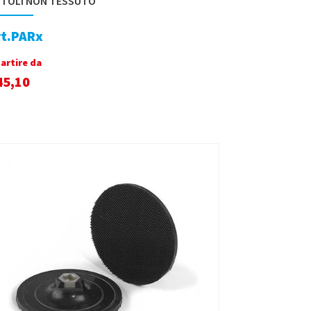
TOLI NON TESSUTO
rt.PARx
partire da
45,10