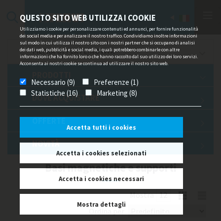
QUESTO SITO WEB UTILIZZA I COOKIE
Utilizziamo i cookie per personalizzare contenuti ed annunci, per fornire funzionalità
dei social media e per analizzare il nostro traffico. Condividiamo inoltre informazioni
sul modo in cui utilizza il nostro sito con i nostri partner che si occupano di analisi
dei dati web, pubblicità e social media, i quali potrebbero combinarle con altre
FILTRA OFFERTE/NOVITÀ
informazioni che ha fornito loro o che hanno raccolto dal suo utilizzo dei loro servizi.
Acconsenta ai nostri cookie se continua ad utilizzare il nostro sito web.
PRODOTTI
Necessario (9)
Preferenze (1)
Statistiche (16)
Marketing (8)
DOVE ACQUISTARE
OFFERTE
Accetta tutti i cookies
NOVITÀ
Accetta i cookies selezionati
Basi magnetiche e supporti
Accetta i cookies necessari
Mostra
Mostra dettagli
Ordina per