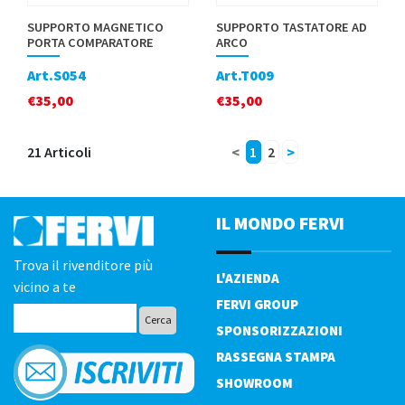
SUPPORTO MAGNETICO
SUPPORTO TASTATORE AD
PORTA COMPARATORE
ARCO
Art.S054
Art.T009
€
35,00
€
35,00
21 Articoli
<
1
2
>
IL MONDO FERVI
Trova il rivenditore più
L'AZIENDA
vicino a te
FERVI GROUP
SPONSORIZZAZIONI
RASSEGNA STAMPA
SHOWROOM