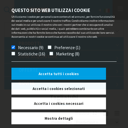
QUESTO SITO WEB UTILIZZA I COOKIE
Utilizziamo i cookie per personalizzare contenuti ed annunci, per fornire funzionalità
dei social media e per analizzare il nostro traffico. Condividiamo inoltre informazioni
sul modo in cui utilizza il nostro sito con i nostri partner che si occupano di analisi
dei dati web, pubblicità e social media, i quali potrebbero combinarle con altre
FILTRA OFFERTE/NOVITÀ
informazioni che ha fornito loro o che hanno raccolto dal suo utilizzo dei loro servizi.
Acconsenta ai nostri cookie se continua ad utilizzare il nostro sito web.
PRODOTTI
Necessario (9)
Preferenze (1)
Statistiche (16)
Marketing (8)
DOVE ACQUISTARE
OFFERTE
Accetta tutti i cookies
NOVITÀ
Accetta i cookies selezionati
Tagliatubi
Accetta i cookies necessari
Mostra
Mostra dettagli
Ordina per