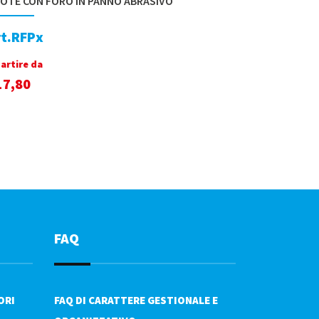
OTE CON FORO IN PANNO ABRASIVO
rt.RFPx
partire da
17,80
FAQ
ORI
FAQ DI CARATTERE GESTIONALE E