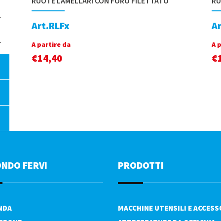
RUOTE LAMELLARI CON FORO FILETTATO
RU
Art.RLFx
A
A partire da
A 
€
14,40
€
ONDO FERVI
PRODOTTI
ENDA
MACCHINE UTENSILI E ACCESS