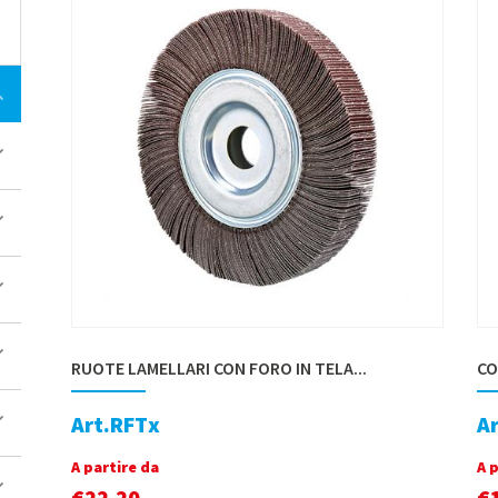
RUOTE LAMELLARI CON FORO IN TELA...
CO
Art.RFTx
A
A partire da
A 
€
22,20
€