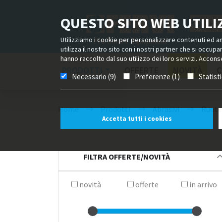
QUESTO SITO WEB UTILIZ
Utilizziamo i cookie per personalizzare contenuti ed ann
utilizza il nostro sito con i nostri partner che si occup
hanno raccolto dal suo utilizzo dei loro servizi. Acconse
PRODOTTI
OFFERTE
NOVITÀ
C
Necessario (9)
Preferenze (1)
Statist
Home
Prodotti
Abrasivi
Ruote
Accetta tutti i cookies
FILTRA OFFERTE/NOVITÀ
novità
offerte
in arrivo