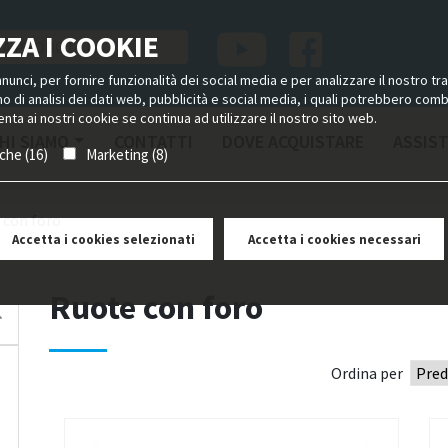
ZA I COOKIE
unci, per fornire funzionalità dei social media e per analizzare il nostro tra
ano di analisi dei dati web, pubblicità e social media, i quali potrebbero com
nta ai nostri cookie se continua ad utilizzare il nostro sito web.
HI SIAMO
CONTATTI
DOVE ACQUISTARE
ASSIS
iche (16)
Marketing (8)
 con foro
Accetta i cookies selezionati
Accetta i cookies necessari
Ruote con foro
Ordina per