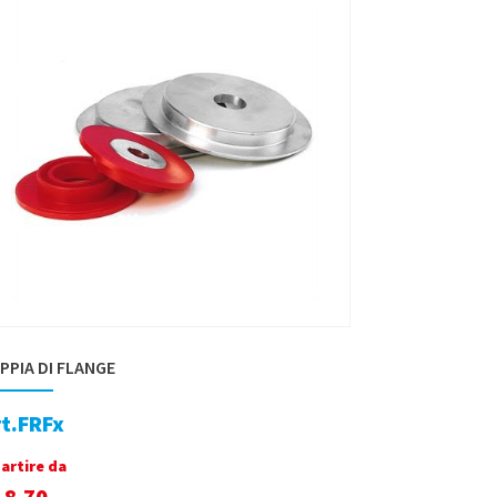
PPIA DI FLANGE
rt.FRFx
partire da
18,70