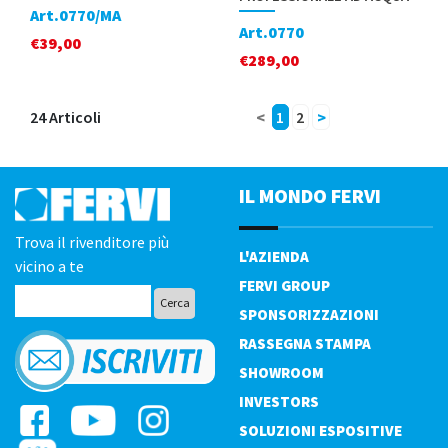
Art.0770/MA
Art.0770
€
39,00
€
289,00
24 Articoli
<
1
2
>
IL MONDO FERVI
Trova il rivenditore più
L'AZIENDA
vicino a te
FERVI GROUP
SPONSORIZZAZIONI
RASSEGNA STAMPA
SHOWROOM
INVESTORS
SOLUZIONI ESPOSITIVE