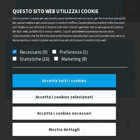
QUESTO SITO WEB UTILIZZA I COOKIE
Utilizziamo i cookie per personalizzare contenuti ed annunci, per fornire funzionalità
dei social media e per analizzare il nostro traffico. Condividiamo inoltre informazioni
sul modo in cui utilizza il nostro sito con i nostri partner che si occupano di analisi
dei dati web, pubblicità e social media, i quali potrebbero combinarle con altre
FILTRA OFFERTE/NOVITÀ
informazioni che ha fornito loro o che hanno raccolto dal suo utilizzo dei loro servizi.
Acconsenta ai nostri cookie se continua ad utilizzare il nostro sito web.
PRODOTTI
Necessario (9)
Preferenze (1)
Statistiche (16)
Marketing (8)
DOVE ACQUISTARE
OFFERTE
Accetta tutti i cookies
NOVITÀ
Accetta i cookies selezionati
Affilatrici
Accetta i cookies necessari
Mostra
Mostra dettagli
Ordina per