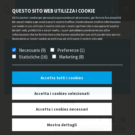
QUESTO SITO WEB UTILIZZA I COOKIE
Utilizziamo i cookie per personalizzare contenuti ed annunci, per fornire funzionalità
dei social media e per analizzare il nostro traffico. Condividiamo inoltre informazioni
sul modo in cui utilizza il nostro sito con i nostri partner che si occupano di analisi
dei dati web, pubblicità e social media, i quali potrebbero combinarle con altre
FILTRA OFFERTE/NOVITÀ
informazioni che ha fornito loro o che hanno raccolto dal suo utilizzo dei loro servizi.
Acconsenta ai nostri cookie se continua ad utilizzare il nostro sito web.
PRODOTTI
Necessario (9)
Preferenze (1)
Statistiche (16)
Marketing (8)
DOVE ACQUISTARE
OFFERTE
Accetta tutti i cookies
NOVITÀ
Accetta i cookies selezionati
Altro
Accetta i cookies necessari
Mostra
Mostra dettagli
Ordina per