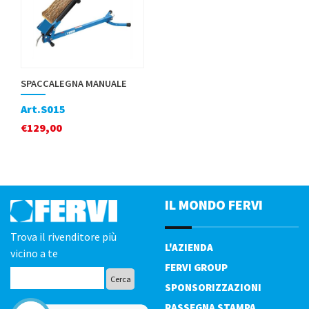
SPACCALEGNA MANUALE
Art.S015
€
129,00
IL MONDO FERVI
Trova il rivenditore più
L'AZIENDA
vicino a te
FERVI GROUP
SPONSORIZZAZIONI
RASSEGNA STAMPA