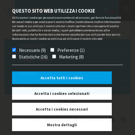
QUESTO SITO WEB UTILIZZA I COOKIE
Utilizziamo i cookie per personalizzare contenuti ed annunci, per fornire funzionalità
dei social media e per analizzare il nostro traffico. Condividiamo inoltre informazioni
sul modo in cui utilizza il nostro sito con i nostri partner che si occupano di analisi
dei dati web, pubblicità e social media, i quali potrebbero combinarle con altre
OFFERS/NEWS
informazioni che ha fornito loro o che hanno raccolto dal suo utilizzo dei loro servizi.
Acconsenta ai nostri cookie se continua ad utilizzare il nostro sito web.
PRODUCTS
Necessario (9)
Preferenze (1)
Statistiche (16)
Marketing (8)
WHERE TO BUY
OFFERS
Accetta tutti i cookies
NEW
Accetta i cookies selezionati
Other
Accetta i cookies necessari
Sort by
Show
Mostra dettagli