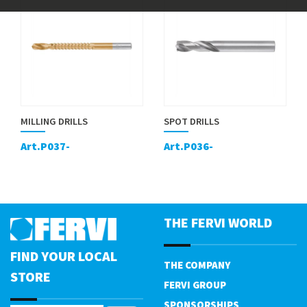
MILLING DRILLS
SPOT DRILLS
Art.P037-
Art.P036-
THE FERVI WORLD
FIND YOUR LOCAL
THE COMPANY
STORE
FERVI GROUP
SPONSORSHIPS