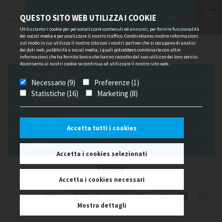
QUESTO SITO WEB UTILIZZA I COOKIE
Utilizziamo i cookie per personalizzare contenuti ed annunci, per fornire funzionalità
dei social media e per analizzare il nostro traffico. Condividiamo inoltre informazioni
sul modo in cui utilizza il nostro sito con i nostri partner che si occupano di analisi
dei dati web, pubblicità e social media, i quali potrebbero combinarle con altre
OFFERS/NEWS
informazioni che ha fornito loro o che hanno raccolto dal suo utilizzo dei loro servizi.
Acconsenta ai nostri cookie se continua ad utilizzare il nostro sito web.
PRODUCTS
Necessario (9)
Preferenze (1)
Statistiche (16)
Marketing (8)
WHERE TO BUY
OFFERS
Accetta tutti i cookies
NEW
Accetta i cookies selezionati
Other
Accetta i cookies necessari
Sort by
Show
Mostra dettagli