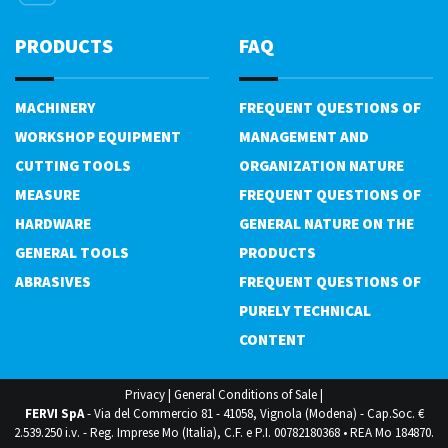
PRODUCTS
FAQ
MACHINERY
FREQUENT QUESTIONS OF
WORKSHOP EQUIPMENT
MANAGEMENT AND
CUTTING TOOLS
ORGANIZATION NATURE
MEASURE
FREQUENT QUESTIONS OF
HARDWARE
GENERAL NATURE ON THE
GENERAL TOOLS
PRODUCTS
ABRASIVES
FREQUENT QUESTIONS OF
PURELY TECHNICAL
CONTENT
Privacy
|
General Conditions of Sale
|
FERVI SpA
- Via del Commercio 81 - 41058, Vignola (Modena) - Cap.Soc. €
2.539.250 i.v. - Reg. Imprese Mo (Italia), C.F. e P.I. 00782180368 • REA Mo 184870.