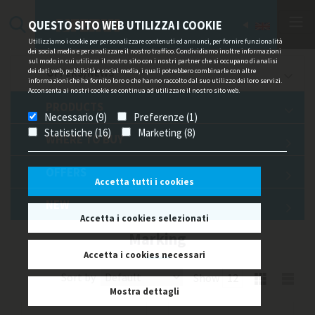
QUESTO SITO WEB UTILIZZA I COOKIE
Utilizziamo i cookie per personalizzare contenuti ed annunci, per fornire funzionalità
dei social media e per analizzare il nostro traffico. Condividiamo inoltre informazioni
sul modo in cui utilizza il nostro sito con i nostri partner che si occupano di analisi
dei dati web, pubblicità e social media, i quali potrebbero combinarle con altre
OFFERS/NEWS
informazioni che ha fornito loro o che hanno raccolto dal suo utilizzo dei loro servizi.
Acconsenta ai nostri cookie se continua ad utilizzare il nostro sito web.
PRODUCTS
Necessario (9)
Preferenze (1)
Statistiche (16)
Marketing (8)
WHERE TO BUY
OFFERS
Accetta tutti i cookies
NEW
Accetta i cookies selezionati
Marking
Accetta i cookies necessari
Sort by
Show
Mostra dettagli