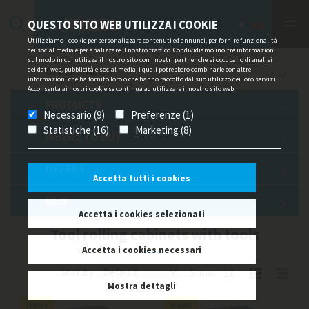
QUESTO SITO WEB UTILIZZA I COOKIE
Utilizziamo i cookie per personalizzare contenuti ed annunci, per fornire funzionalità
dei social media e per analizzare il nostro traffico. Condividiamo inoltre informazioni
sul modo in cui utilizza il nostro sito con i nostri partner che si occupano di analisi
dei dati web, pubblicità e social media, i quali potrebbero combinarle con altre
OFFERS/NEWS
informazioni che ha fornito loro o che hanno raccolto dal suo utilizzo dei loro servizi.
Acconsenta ai nostri cookie se continua ad utilizzare il nostro sito web.
PRODUCTS
Necessario (9)
Preferenze (1)
Statistiche (16)
Marketing (8)
WHERE TO BUY
OFFERS
Accetta tutti i cookies
NEW
Accetta i cookies selezionati
Tool rolling cabinets with tools
Accetta i cookies necessari
Sort by
Show
Mostra dettagli
News
News