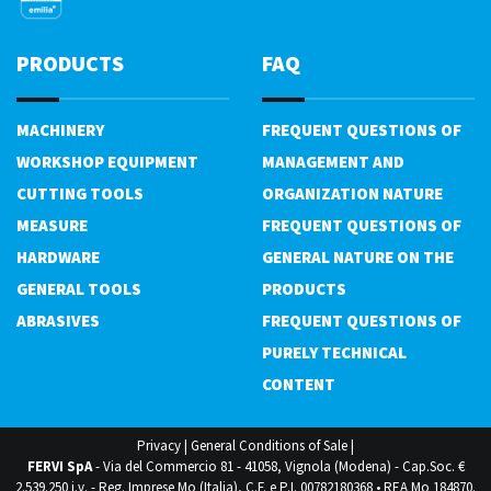
PRODUCTS
FAQ
MACHINERY
FREQUENT QUESTIONS OF
WORKSHOP EQUIPMENT
MANAGEMENT AND
CUTTING TOOLS
ORGANIZATION NATURE
MEASURE
FREQUENT QUESTIONS OF
HARDWARE
GENERAL NATURE ON THE
GENERAL TOOLS
PRODUCTS
ABRASIVES
FREQUENT QUESTIONS OF
PURELY TECHNICAL
CONTENT
Privacy
|
General Conditions of Sale
|
FERVI SpA
- Via del Commercio 81 - 41058, Vignola (Modena) - Cap.Soc. €
2.539.250 i.v. - Reg. Imprese Mo (Italia), C.F. e P.I. 00782180368 • REA Mo 184870.