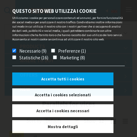
QUESTO SITO WEB UTILIZZA I COOKIE
Utilizziamo i cookie per personalizzare contenuti ed annunci, per fornire funzionalità
dei social media e per analizzare il nostro traffico. Condividiamo inoltre informazioni
sul modo in cui utilizza il nostro sito con i nostri partner che si occupano di analisi
dei dati web, pubblicità e social media, i quali potrebbero combinarle con altre
OFFERS/NEWS
informazioni che ha fornito loro o che hanno raccolto dal suo utilizzo dei loro servizi.
Acconsenta ai nostri cookie se continua ad utilizzare il nostro sito web.
PRODUCTS
Necessario (9)
Preferenze (1)
Statistiche (16)
Marketing (8)
WHERE TO BUY
OFFERS
Accetta tutti i cookies
NEW
Accetta i cookies selezionati
Parallels for vices
Accetta i cookies necessari
Sort by
Show
Mostra dettagli
News