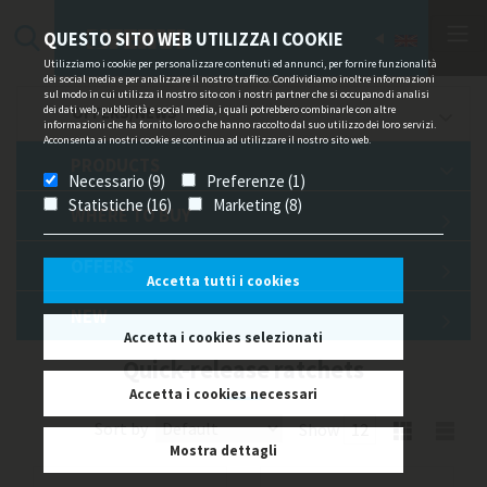
QUESTO SITO WEB UTILIZZA I COOKIE
Utilizziamo i cookie per personalizzare contenuti ed annunci, per fornire funzionalità
dei social media e per analizzare il nostro traffico. Condividiamo inoltre informazioni
sul modo in cui utilizza il nostro sito con i nostri partner che si occupano di analisi
dei dati web, pubblicità e social media, i quali potrebbero combinarle con altre
OFFERS/NEWS
informazioni che ha fornito loro o che hanno raccolto dal suo utilizzo dei loro servizi.
Acconsenta ai nostri cookie se continua ad utilizzare il nostro sito web.
PRODUCTS
Necessario (9)
Preferenze (1)
Statistiche (16)
Marketing (8)
WHERE TO BUY
OFFERS
Accetta tutti i cookies
NEW
Accetta i cookies selezionati
Quick-release ratchets
Accetta i cookies necessari
Sort by
Show
Mostra dettagli