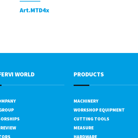
Art.MTD4x
FERVI WORLD
PRODUCTS
OMPANY
MACHINERY
 GROUP
WORKSHOP EQUIPMENT
ORSHIPS
CUTTING TOOLS
 REVIEW
MEASURE
TORS
HARDWARE