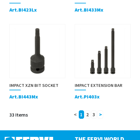
Art.BI423Lx
Art.BI433Mx
IMPACT XZN BIT SOCKET
IMPACT EXTENSION BAR
Art.BI443Mx
Art.PI403x
33 Items
<
1
2
3
>
THE FERVI WORLD