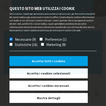
QUESTO SITO WEB UTILIZZA I COOKIE
Utilizziamo i cookie per personalizzare contenuti ed annunci, per fornire funzionalità
dei social media e per analizzare il nostro traffico. Condividiamo inoltre informazioni
sul modo in cui utilizza il nostro sito con i nostri partner che si occupano di analisi
dei dati web, pubblicità e social media, i quali potrebbero combinarle con altre
OFFERS/NEWS
informazioni che ha fornito loro o che hanno raccolto dal suo utilizzo dei loro servizi.
Acconsenta ai nostri cookie se continua ad utilizzare il nostro sito web.
PRODUCTS
Necessario (9)
Preferenze (1)
Statistiche (16)
Marketing (8)
WHERE TO BUY
OFFERS
Accetta tutti i cookies
NEW
Accetta i cookies selezionati
Impact sockets
Accetta i cookies necessari
Sort by
Show
Mostra dettagli